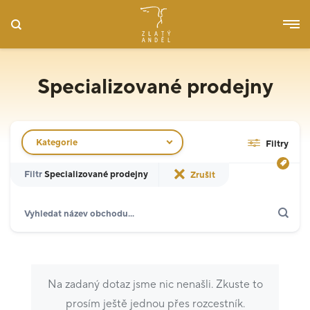
Specializované prodejny
Filtr obchodů
Kategorie
Filtry
Filtr
Specializované prodejny
Zrušit
Hledat
Restaurace
6
Gastronomie & delikatesy
2
Na zadaný dotaz jsme nic nenašli. Zkuste to
Služby
2
prosím ještě jednou přes rozcestník.