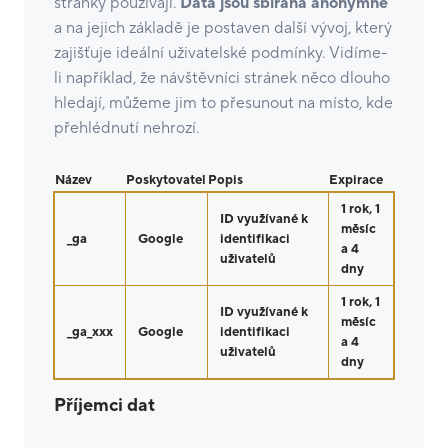
stránky používají.
Data jsou sbírána anonymně
a na jejich základě je postaven další vývoj, který
zajišťuje ideální uživatelské podmínky. Vidíme-
li například, že návštěvníci stránek něco dlouho
hledají, můžeme jim to přesunout na místo, kde
přehlédnutí nehrozí.
Název
Poskytovatel
Popis
Expirace
1 rok, 1
ID využívané k
měsíc
_ga
Google
identifikaci
a 4
uživatelů
dny
1 rok, 1
ID využívané k
měsíc
_ga_xxx
Google
identifikaci
a 4
uživatelů
dny
Příjemci dat