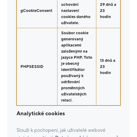
uchování
29 dnů a
gCookieConsent
nastavení
23
cookies daného
hodin
uživatele.
Soubor cookie
generovaný
aplikacemi
založenými na
jazyce PHP. Toto
13 dnů a
je obecný
PHPSESSID
23
identifikátor
hodin
používaný k
udržování
proměnných
uživatelských
relací.
Analytické cookies
Slouží k pochopení, jak uživatelé webové