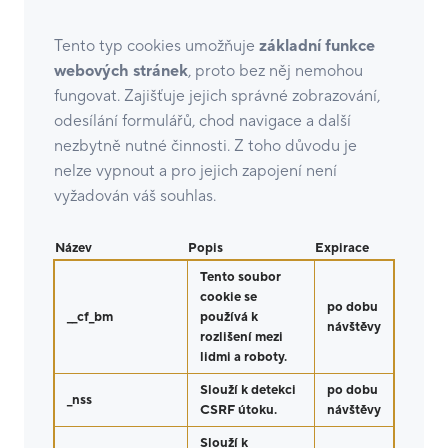
Tento typ cookies umožňuje
základní funkce
webových stránek
, proto bez něj nemohou
fungovat. Zajišťuje jejich správné zobrazování,
odesílání formulářů, chod navigace a další
nezbytně nutné činnosti. Z toho důvodu je
nelze vypnout a pro jejich zapojení není
vyžadován váš souhlas.
Název
Popis
Expirace
Tento soubor
cookie se
po dobu
__cf_bm
používá k
návštěvy
rozlišení mezi
lidmi a roboty.
Slouží k detekci
po dobu
_nss
CSRF útoku.
návštěvy
Slouží k