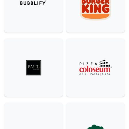
Drogerie, krása & zdraví
4
Ostatní
2
Móda
1
Potraviny
3
Specializované prodejny
2