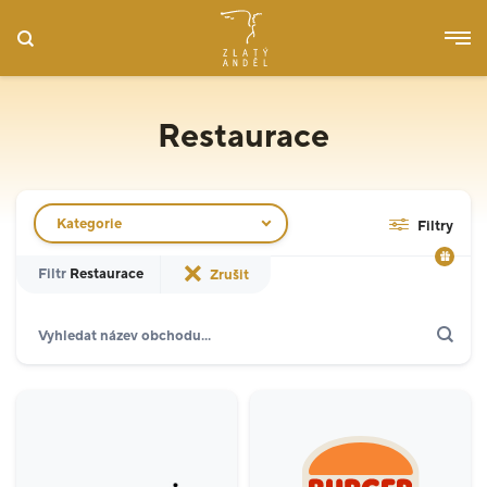
Restaurace
Filtr obchodů
Kategorie
Filtry
Filtr
Restaurace
Zrušit
Hledat
Restaurace
6
Gastronomie & delikatesy
2
Služby
2